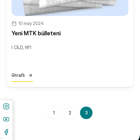
Yeməkxana
Kitabxana
10 may 2024
Nəqliyyat
Yeni MTK bülleteni
STEAM Mərkəzi
I CİLD, №1
Ətraflı
1
2
3