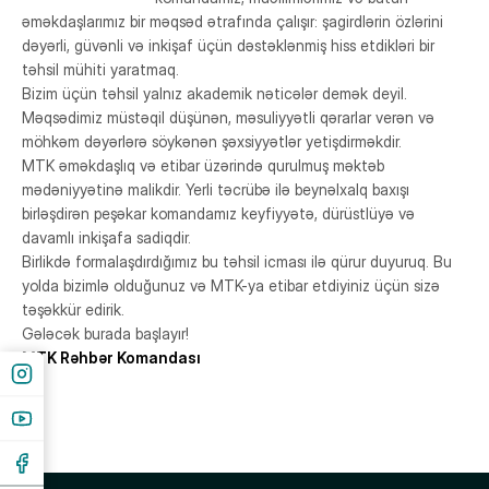
Yeməkxana
əməkdaşlarımız bir məqsəd ətrafında çalışır: şagirdlərin özlərini
dəyərli, güvənli və inkişaf üçün dəstəklənmiş hiss etdikləri bir
Kitabxana
təhsil mühiti yaratmaq.
Bizim üçün təhsil yalnız akademik nəticələr demək deyil.
Nəqliyyat
Məqsədimiz müstəqil düşünən, məsuliyyətli qərarlar verən və
STEAM Mərkəzi
möhkəm dəyərlərə söykənən şəxsiyyətlər yetişdirməkdir.
MTK əməkdaşlıq və etibar üzərində qurulmuş məktəb
mədəniyyətinə malikdir. Yerli təcrübə ilə beynəlxalq baxışı
birləşdirən peşəkar komandamız keyfiyyətə, dürüstlüyə və
davamlı inkişafa sadiqdir.
Birlikdə formalaşdırdığımız bu təhsil icması ilə qürur duyuruq. Bu
yolda bizimlə olduğunuz və MTK-ya etibar etdiyiniz üçün sizə
təşəkkür edirik.
Gələcək burada başlayır!
MTK Rəhbər Komandası