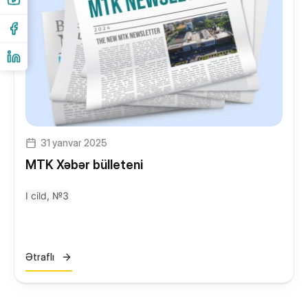
31 yanvar 2025
MTK Xəbər bülleteni
I cild, №3
Ətraflı