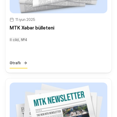
Yeməkxana
Kitabxana
11 iyun 2025
Nəqliyyat
MTK Xəbər bülleteni
STEAM Mərkəzi
II cild, №4
Ətraflı