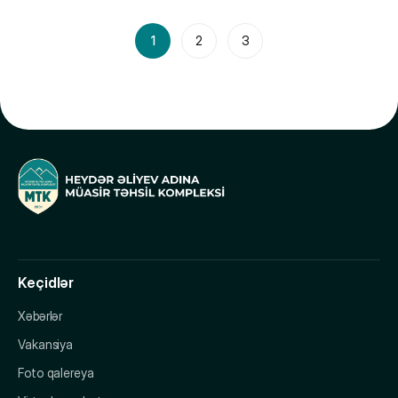
1
2
3
Keçidlər
Xəbərlər
Vakansiya
Foto qalereya