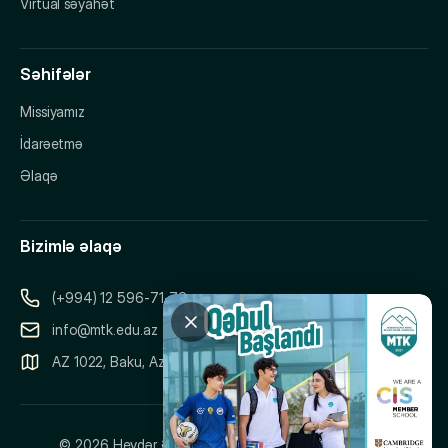
Virtual səyahət
Səhifələr
Missiyamız
İdarəetmə
Əlaqə
Bizimlə əlaqə
(+994) 12 596-71-73
info@mtk.edu.az
AZ 1022, Baku, Azerbaijan, 151 Samad Vurgun Street
© 2026 Heydər Əliyev Adına Müasir Təhsil Kompleksi.