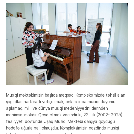
Yeməkxana
Kitabxana
Nəqliyyat
STEAM Mərkəzi
Musiqi məktəbimizin başlıca məqsədi Kompleksimizdə təhsil alan
şagirdləri hərtərəfli yetişdirmək, onlara incə musiqi duyumu
aşılamaq, milli və dünya musiqi mədəniyyətini dərindən
mənimsətməkdir. Qeyd etmək vacibdir ki, 23 illik (2002- 2025)
fəaliyyəti dövründə Uşaq Musiqi Məktəbi qarşıya qoyduğu
hədəfə uğurla nail olmuşdur. Kompleksimizin nəzdində musiqi