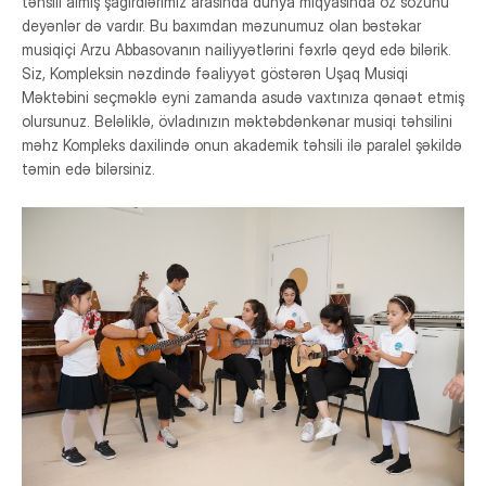
təhsili almış şagirdlərimiz arasında dünya miqyasında öz sözünü
deyənlər də vardır. Bu baxımdan məzunumuz olan bəstəkar
musiqiçi Arzu Abbasovanın nailiyyətlərini fəxrlə qeyd edə bilərik.
Siz, Kompleksin nəzdində fəaliyyət göstərən Uşaq Musiqi
Məktəbini seçməklə eyni zamanda asudə vaxtınıza qənaət etmiş
olursunuz. Beləliklə, övladınızın məktəbdənkənar musiqi təhsilini
məhz Kompleks daxilində onun akademik təhsili ilə paralel şəkildə
təmin edə bilərsiniz.