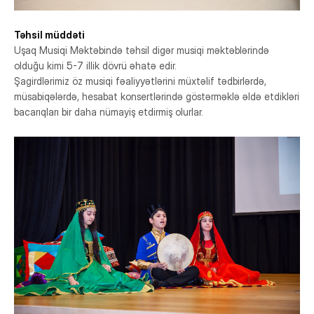
Təhsil müddəti
Uşaq Musiqi Məktəbində təhsil digər musiqi məktəblərində
olduğu kimi 5-7 illik dövrü əhatə edir.
Şagirdlərimiz öz musiqi fəaliyyətlərini müxtəlif tədbirlərdə,
müsabiqələrdə, hesabat konsertlərində göstərməklə əldə etdikləri
bacarıqları bir daha nümayiş etdirmiş olurlar.