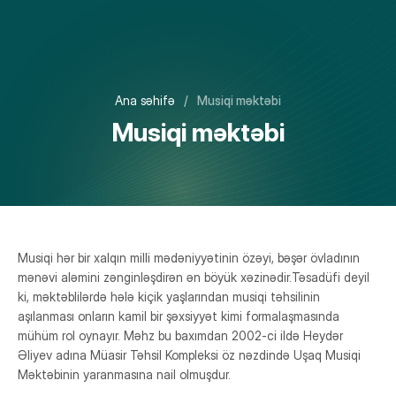
Haqqımızda
Ana səhifə
/
Musiqi məktəbi
Salamlama
Məktəbəqədər təhsil
Musiqi məktəbi
Vizion,Missiya və Dəyərlər
İbtidai təhsil
Ali təhsil üzrə məsləhətçi
Təqvim 2025-2026
Orta təhsil pilləsi
Məktəbimizin məkanı və daxili imkanlari
Təqvim 2026-2027
Yuxarı təhsil pilləsi Azərbaycan və Rus bölməsi
Qəbul
İdarəetmə
Xəbərlər
Yuxarı təhsil pilləsi Beynəlxalq bölmə
Musiqi hər bir xalqın milli mədəniyyətinin özəyi, bəşər övladının
Ödəniş üsulları
Heyət
Xəbər bülleteni
mənəvi aləmini zənginləşdirən ən böyük xəzinədir.Təsadüfi deyil
Musiqi məktəbi
Qeydiyyat
ki, məktəblilərdə hələ kiçik yaşlarından musiqi təhsilinin
Foto qalereya
aşılanması onların kamil bir şəxsiyyət kimi formalaşmasında
Dərsdənkənar proqramlar
mühüm rol oynayır. Məhz bu baxımdan 2002-ci ildə Heydər
Video qalereya
Əliyev adına Müasir Təhsil Kompleksi öz nəzdində Uşaq Musiqi
Məktəbinin yaranmasına nail olmuşdur.
Virtual səyahət