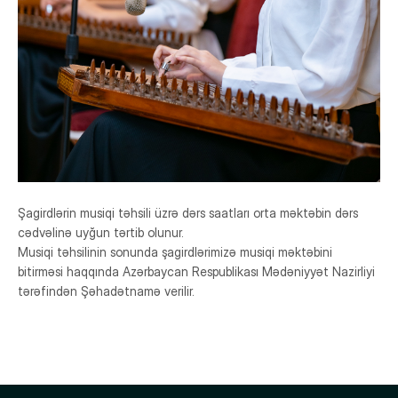
Şagirdlərin musiqi təhsili üzrə dərs saatları orta məktəbin dərs
cədvəlinə uyğun tərtib olunur.
Musiqi təhsilinin sonunda şagirdlərimizə musiqi məktəbini
bitirməsi haqqında Azərbaycan Respublikası Mədəniyyət Nazirliyi
tərəfindən Şəhadətnamə verilir.