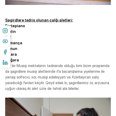
Şagirdlərə tədris olunan çalğı alətləri:
Fortepiano
Violin
Tar
Kamança
Qanun
Gitara
Nağara
Hər bir Musiqi məktəbinin tədrisində olduğu kimi bizim proqramda
da şagirdlərə musiqi alətlərində ifa bacarıqlarına yiyələnmə ilə
yanaşı solfecio, xor, musiqi ədəbiyyatı və Azərbaycan xalq
yaradıcılığı fənləri keçilir. Qeyd edək ki, şagirdlərimiz öz arzusuna
uyğun olaraq iki alət üzrə də təhsil ala bilərlər.