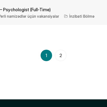
– Psychologist (Full-Time)
Yerli namizədlər üçün vakansiyalar
İnzibati Bölmə
1
2