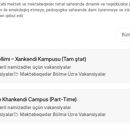
bi məktəb və məktəbəqədər təhsil sahəsində dinamik və təşəbbüskar p
arı ilə əməkdaşlıq etməyə, pedoqogika sahəsində daim öyrənməyə və inkiş
ri qəbul edir.
Bütü
llimi – Xankəndi Kampusu (Tam ştat)
erli namizədlər üçün vakansiyalar
iyalar
Məktəbəqədər Bölmə Üzrə Vakansiyalar
e Khankendi Campus (Part-Time)
erli namizədlər üçün vakansiyalar
iyalar
Məktəbəqədər Bölmə Üzrə Vakansiyalar