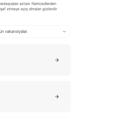
edaqoqları axtarır. Namizədlərdən
af etməyə açıq olmaları gözlənilir.
n vakansiyalar.