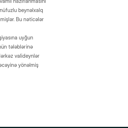
amlı hazırlanmasını
 nüfuzlu beynəlxalq
mişlər. Bu nəticələr
giyasına uyğun
nün tələblərinə
Mərkəz valideynlər
ləcəyinə yönəlmiş