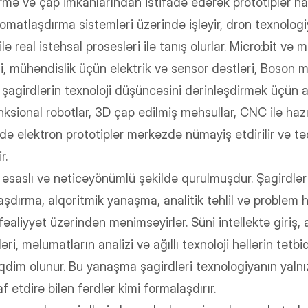
mə və çap imkanlarından istifadə edərək prototiplər hazı
omatlaşdırma sistemləri üzərində işləyir, dron texnolog
lə real istehsal prosesləri ilə tanış olurlar. Micro:bit və m
ri, mühəndislik üçün elektrik və sensor dəstləri, Boson 
 şagirdlərin texnoloji düşüncəsini dərinləşdirmək üçün a
nksional robotlar, 3D çap edilmiş məhsullar, CNC ilə haz
 də elektron prototiplər mərkəzdə nümayiş etdirilir və təd
r.
ə əsaslı və nəticəyönümlü şəkildə qurulmuşdur. Şagirdlə
şdırma, alqoritmik yanaşma, analitik təhlil və problem 
 fəaliyyət üzərindən mənimsəyirlər. Süni intellektə giriş,
ləri, məlumatların analizi və ağıllı texnoloji həllərin tət
əqdim olunur. Bu yanaşma şagirdləri texnologiyanın yalnız 
 etdirə bilən fərdlər kimi formalaşdırır.