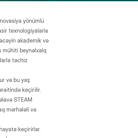
nnovasiya yönümlü
sir texnologiyalarla
ələcəyin akademik və
s mühiti beynəlxalq
arla təchiz
ur və bu yaş
itində keçirilir.
i əlavə STEAM
aq mərhələli və
əyata keçirirlər.