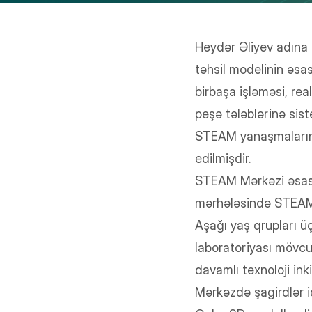
Heydər Əliyev adına
təhsil modelinin əsas
birbaşa işləməsi, re
peşə tələblərinə sist
STEAM yanaşmalarına
edilmişdir.
STEAM Mərkəzi əsasən
mərhələsində STEAM v
Aşağı yaş qrupları ü
laboratoriyası mövcu
davamlı texnoloji inki
Mərkəzdə şagirdlər i