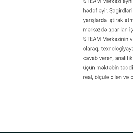
STEAM Mərkəzi eyni 
hədəfləyir. Şagirdlə
yarışlarda iştirak et
mərkəzdə aparılan işin
STEAM Mərkəzinin vi
olaraq, texnologiyay
cavab verən, analiti
üçün məktəbin təqdim
real, ölçülə bilən və 