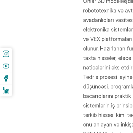
Onlar 3D modelləşdir
robototexnika və avt
avadanlıqları vasitəsi
elektronika sistemlə
və VEX platformaları
olunur. Hazırlanan fu
taxta hissələr, eləcə
nəticələrini əks etdiri
Tədris prosesi layih
düşüncəsi, proqramla
bacarıqlarını praktik
sistemlərin iş prinsip
tərkib hissəsi kimi t
onu anlayan və inkişaf