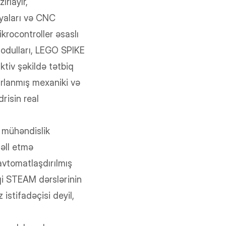
rlayır,
iyaları və CNC
ikrocontroller əsaslı
modulları, LEGO SPIKE
ktiv şəkildə tətbiq
ırlanmış mexaniki və
risin real
r mühəndislik
həll etmə
 avtomatlaşdırılmış
biqi STEAM dərslərinin
istifadəçisi deyil,