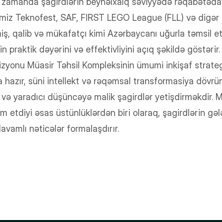
zamanda şagirdlərin beynəlxalq səviyyədə rəqabətədav
rimiz Teknofest, SAF, FIRST LEGO League (FLL) və digər
miş, qalib və mükafatçı kimi Azərbaycanı uğurla təmsil et
 praktik dəyərini və effektivliyini açıq şəkildə göstərir.
zyonu Müasir Təhsil Kompleksinin ümumi inkişaf strate
a hazır, süni intellekt və rəqəmsal transformasiya dövrü
k və yaradıcı düşüncəyə malik şagirdlər yetişdirməkdir. 
 etdiyi əsas üstünlüklərdən biri olaraq, şagirdlərin gə
davamlı nəticələr formalaşdırır.