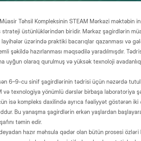
 Müasir Təhsil Kompleksinin STEAM Mərkəzi məktəbin i
 strateji üstünlüklərindən biridir. Mərkəz şagirdlərin müa
al layihələr üzərində praktiki bacarıqlar qazanması və g
emli şəkildə hazırlanması məqsədilə yaradılmışdır. Tədri
 uyğun olaraq qurulmuş və yüksək texnoloji avadanlıql
 6–9-cu sinif şagirdlərinin tədrisi üçün nəzərdə tutul
ə texnologiya yönümlü dərslər birbaşa laboratoriya şəra
çün isə kompleks daxilində ayrıca fəaliyyət göstərən ik
ddur. Bu yanaşma şagirdlərin erkən yaşlardan başlayar
şafını təmin edir.
deyadan hazır məhsula qədər olan bütün prosesi özləri h