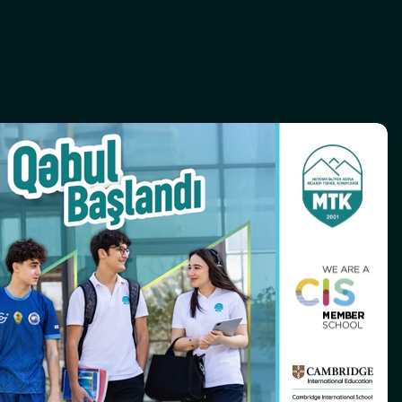
Bizimlə əlaqə
(+994) 12 596-71-73
info@mtk.edu.az
AZ 1022, Baku, Azerbaijan, 151 Samad
Vurgun Street