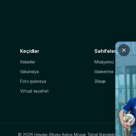
Keçidlər
Səhifələr
Xəbərlər
Missiyamız
Vakansiya
İdarəetmə
Foto qalereya
Əlaqə
Virtual səyahət
© 2026 Heydər Əliyev Adına Müasir Təhsil Kompleksi.