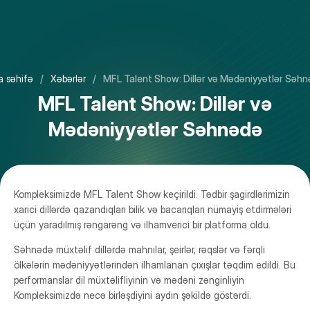
Haqqımızda
 səhifə
/
Xəbərlər
/
MFL Talent Show: Dillər və Mədəniyyətlər Səh
Salamlama
Məktəbəqədər təhsil
MFL Talent Show: Dillər və
Vizion,Missiya və Dəyərlər
İbtidai təhsil
Mədəniyyətlər Səhnədə
Ali təhsil üzrə məsləhətçi
Təqvim 2025-2026
Orta təhsil pilləsi
Məktəbimizin məkanı və daxili imkanlari
Təqvim 2026-2027
Yuxarı təhsil pilləsi Azərbaycan və Rus bölməsi
Qəbul
İdarəetmə
Xəbərlər
Kompleksimizdə MFL Talent Show keçirildi. Tədbir şagirdlərimizin
Yuxarı təhsil pilləsi Beynəlxalq bölmə
Ödəniş üsulları
xarici dillərdə qazandıqları bilik və bacarıqları nümayiş etdirmələri
Heyət
Xəbər bülleteni
üçün yaradılmış rəngarəng və ilhamverici bir platforma oldu.
Musiqi məktəbi
Qeydiyyat
Foto qalereya
Səhnədə müxtəlif dillərdə mahnılar, şeirlər, rəqslər və fərqli
Dərsdənkənar proqramlar
ölkələrin mədəniyyətlərindən ilhamlanan çıxışlar təqdim edildi. Bu
Video qalereya
performanslar dil müxtəlifliyinin və mədəni zənginliyin
Virtual səyahət
Kompleksimizdə necə birləşdiyini aydın şəkildə göstərdi.