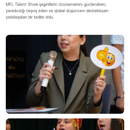
Yeməkxana
MFL Talent Show şagirdlərin özünəinamını gücləndirən,
yaradıcılığı təşviq edən və qlobal düşüncəni dəstəkləyən
Kitabxana
yaddaqalan bir tədbir oldu.
Nəqliyyat
STEAM Mərkəzi