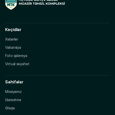
Keçidlər
Xəbərlər
Vakansiya
Foto qalereya
Virtual səyahət
Səhifələr
Missiyamız
İdarəetmə
Əlaqə