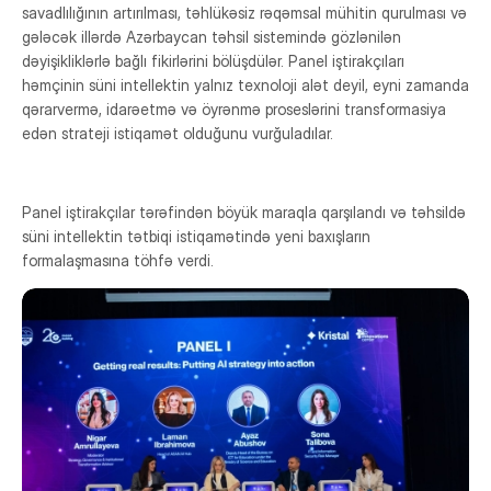
savadlılığının artırılması, təhlükəsiz rəqəmsal mühitin qurulması və
gələcək illərdə Azərbaycan təhsil sistemində gözlənilən
dəyişikliklərlə bağlı fikirlərini bölüşdülər. Panel iştirakçıları
həmçinin süni intellektin yalnız texnoloji alət deyil, eyni zamanda
qərarvermə, idarəetmə və öyrənmə proseslərini transformasiya
edən strateji istiqamət olduğunu vurğuladılar.
Panel iştirakçılar tərəfindən böyük maraqla qarşılandı və təhsildə
süni intellektin tətbiqi istiqamətində yeni baxışların
formalaşmasına töhfə verdi.