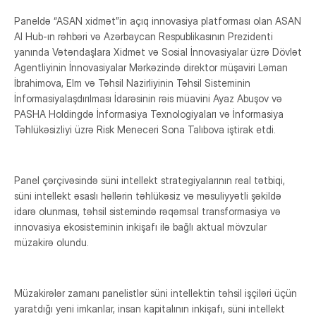
Yeməkxana
Paneldə “ASAN xidmət”in açıq innovasiya platforması olan ASAN
AI Hub-ın rəhbəri və Azərbaycan Respublikasının Prezidenti
Kitabxana
yanında Vətəndaşlara Xidmət və Sosial İnnovasiyalar üzrə Dövlət
Nəqliyyat
Agentliyinin İnnovasiyalar Mərkəzində direktor müşaviri Ləman
İbrahimova, Elm və Təhsil Nazirliyinin Təhsil Sisteminin
STEAM Mərkəzi
İnformasiyalaşdırılması İdarəsinin rəis müavini Ayaz Abuşov və
PASHA Holdingdə İnformasiya Texnologiyaları və İnformasiya
Təhlükəsizliyi üzrə Risk Meneceri Sona Talıbova iştirak etdi.
Panel çərçivəsində süni intellekt strategiyalarının real tətbiqi,
süni intellekt əsaslı həllərin təhlükəsiz və məsuliyyətli şəkildə
idarə olunması, təhsil sistemində rəqəmsal transformasiya və
innovasiya ekosisteminin inkişafı ilə bağlı aktual mövzular
müzakirə olundu.
Müzakirələr zamanı panelistlər süni intellektin təhsil işçiləri üçün
yaratdığı yeni imkanlar, insan kapitalının inkişafı, süni intellekt