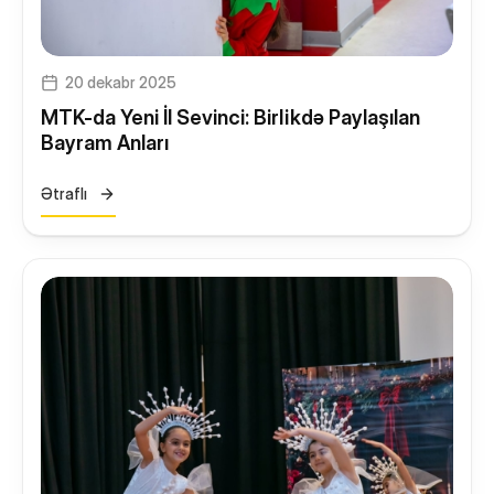
Yeməkxana
Kitabxana
20 dekabr 2025
Nəqliyyat
MTK-da Yeni İl Sevinci: Birlikdə Paylaşılan
STEAM Mərkəzi
Bayram Anları
Ətraflı