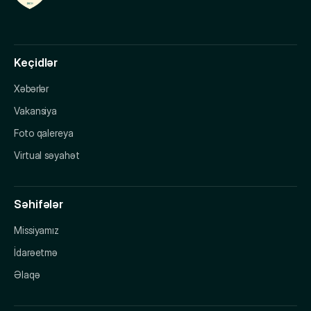
Keçidlər
Xəbərlər
Vakansiya
Foto qalereya
Virtual səyahət
Səhifələr
Missiyamız
İdarəetmə
Əlaqə