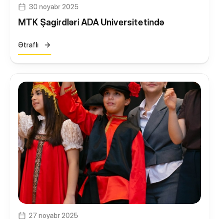
30 noyabr 2025
MTK Şagirdləri ADA Universitetində
Ətraflı
27 noyabr 2025