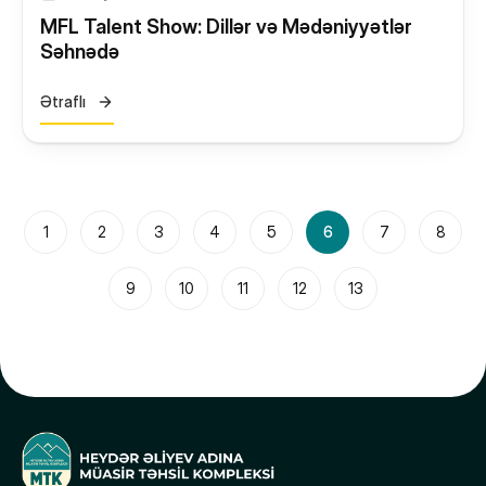
MFL Talent Show: Dillər və Mədəniyyətlər
Səhnədə
Ətraflı
1
2
3
4
5
6
7
8
9
10
11
12
13