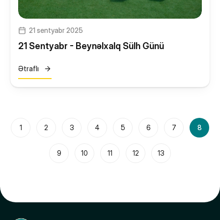
21 sentyabr 2025
21 Sentyabr - Beynəlxalq Sülh Günü
Ətraflı
1
2
3
4
5
6
7
8
9
10
11
12
13