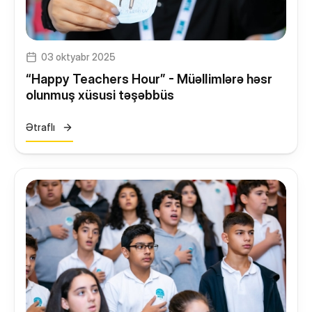
03 oktyabr 2025
“Happy Teachers Hour” - Müəllimlərə həsr
olunmuş xüsusi təşəbbüs
Ətraflı