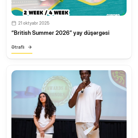
Yeməkxana
Kitabxana
21 oktyabr 2025
Nəqliyyat
“British Summer 2026” yay düşərgəsi
STEAM Mərkəzi
Ətraflı