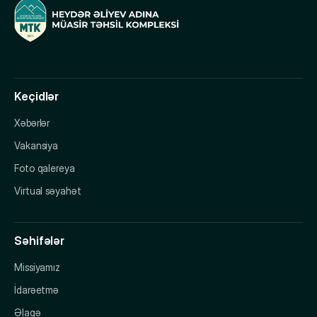
Keçidlər
Xəbərlər
Vakansiya
Foto qalereya
Virtual səyahət
Səhifələr
Missiyamız
İdarəetmə
Əlaqə