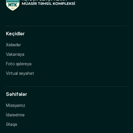
Keçidlər
Xəbərlər
Vakansiya
Foto qalereya
Virtual səyahət
Səhifələr
Missiyamız
İdarəetmə
Əlaqə