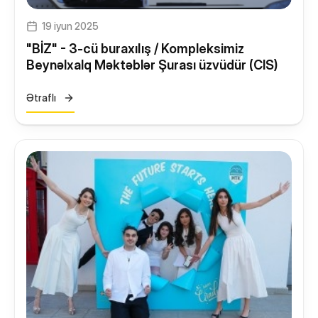
19 iyun 2025
"BİZ" - 3-cü buraxılış / Kompleksimiz
Beynəlxalq Məktəblər Şurası üzvüdür (CIS)
Ətraflı