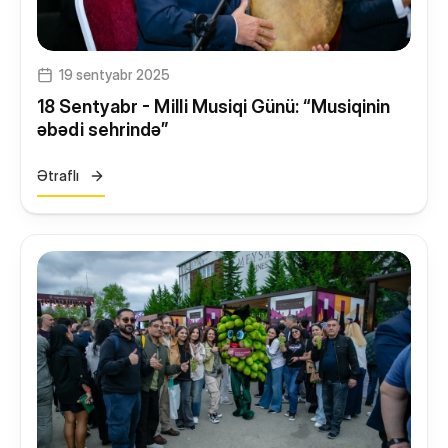
Yeməkxana
Kitabxana
19 sentyabr 2025
Nəqliyyat
18 Sentyabr - Milli Musiqi Günü: “Musiqinin
STEAM Mərkəzi
əbədi sehrində”
Ətraflı